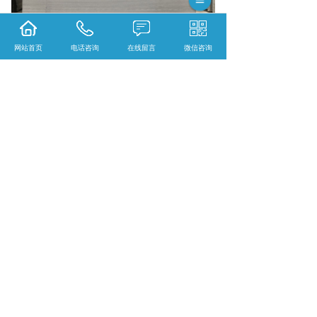
网站首页
电话咨询
在线留言
微信咨询
相关标签：
纤维水泥板
,
水泥压力板厂家
,
陕西水
泥压力板
,
陕西穿孔吸音板
,
纤维水泥压力板
,
上一条：
青海水泥压力板
下一条：
青海纤维水泥压力板
365系统